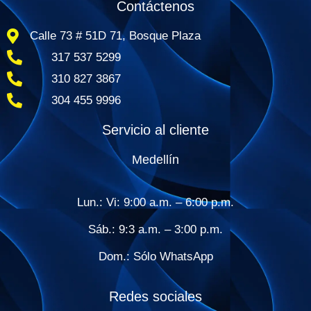
Contáctenos
Calle 73 # 51D 71, Bosque Plaza
317 537 5299
310 827 3867
304 455 9996
Servicio al cliente
Medellín
Lun.:
Vi: 9:00 a.m. – 6:00 p.m.​
Sáb.:
9:3 a.m. – 3:00 p.m.​
Dom.:
Sólo WhatsApp
Redes sociales