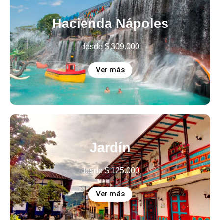
Hacienda Nápoles
desde
$
309.000
Ver más
Jardín
desde
$
125.000
Ver más