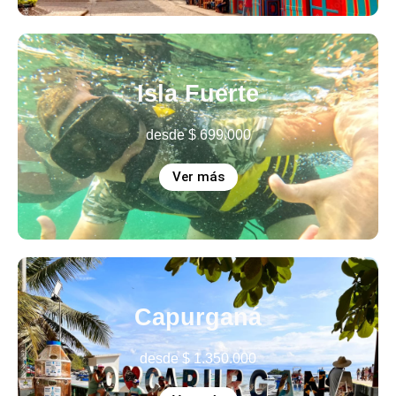
Isla Fuerte
desde
$
699.000
Ver más
Capurganá
desde
$
1.350.000