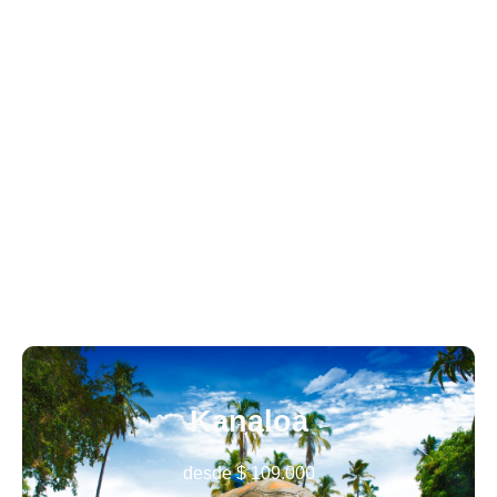
Nuestros destinos
Bienvenido a un mundo de maravillas esperándote en cada
rincón. Nuestros destinos turísticos te invitan a explorar la
diversidad de paisajes, sumergirte en la cultura local y vivir
experiencias auténticas. Prepárate para un viaje inolvidable
lleno de descubrimientos y momentos únicos. ¡Conócelos y
deja que la aventura comience!
Kanaloa
desde
$
109.000