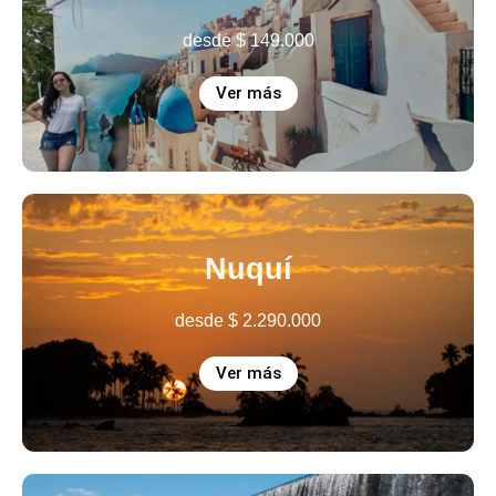
desde
$
149.000
Ver más
Nuquí
desde
$
2.290.000
Ver más