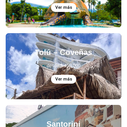
Ver más
Tolú – Coveñas
desde
$
459.000
Ver más
Santorini