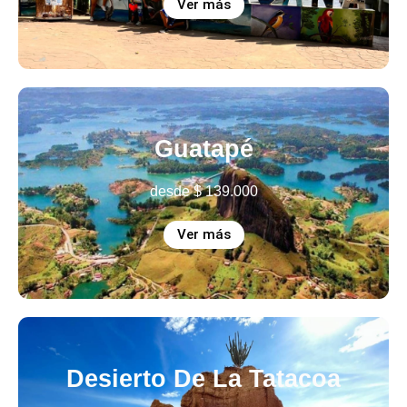
Ver más
Guatapé
desde
$
139.000
Ver más
Desierto De La Tatacoa